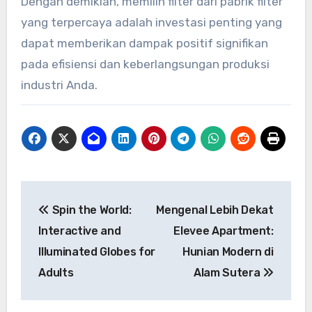
Dengan demikian, memilih filter dari pabrik filter
yang terpercaya adalah investasi penting yang
dapat memberikan dampak positif signifikan
pada efisiensi dan keberlangsungan produksi
industri Anda.
Post
Spin the World:
Mengenal Lebih Dekat
navigation
Interactive and
Elevee Apartment:
Illuminated Globes for
Hunian Modern di
Adults
Alam Sutera