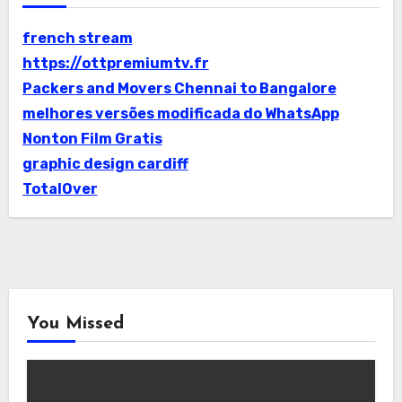
french stream
https://ottpremiumtv.fr
Packers and Movers Chennai to Bangalore
melhores versões modificada do WhatsApp
Nonton Film Gratis
graphic design cardiff
TotalOver
You Missed