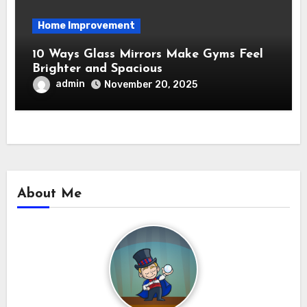
Home Improvement
10 Ways Glass Mirrors Make Gyms Feel
Brighter and Spacious
admin
November 20, 2025
About Me