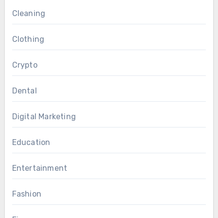
Cleaning
Clothing
Crypto
Dental
Digital Marketing
Education
Entertainment
Fashion