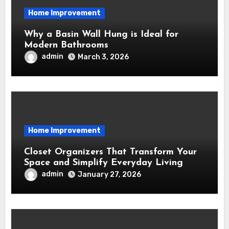
Home Improvement
Why a Basin Wall Hung is Ideal for
Modern Bathrooms
admin
March 3, 2026
Home Improvement
Closet Organizers That Transform Your
Space and Simplify Everyday Living
admin
January 27, 2026