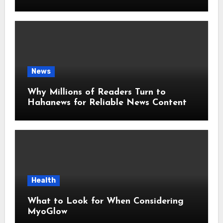
Around the World
News
Why Millions of Readers Turn to
Hahanews for Reliable News Content
Health
What to Look for When Considering
MyoGlow