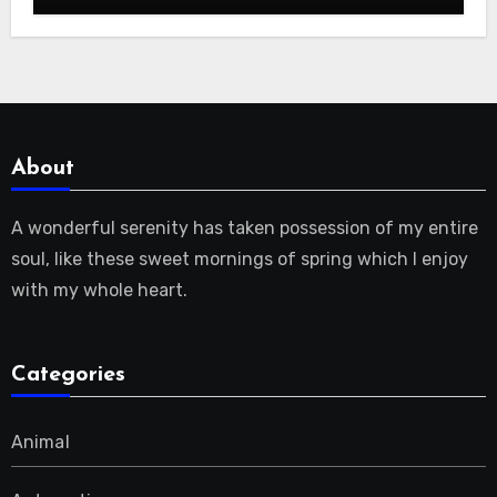
About
A wonderful serenity has taken possession of my entire
soul, like these sweet mornings of spring which I enjoy
with my whole heart.
Categories
Animal