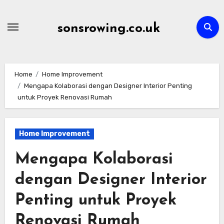
Skip
to
sonsrowing.co.uk
content
Home
Home Improvement
Mengapa Kolaborasi dengan Designer Interior Penting
untuk Proyek Renovasi Rumah
Home Improvement
Mengapa Kolaborasi
dengan Designer Interior
Penting untuk Proyek
Renovasi Rumah