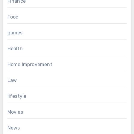
Finance
Food
games
Health
Home Improvement
Law
lifestyle
Movies
News