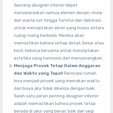
Seorang
designer interior
dapat
menyelaraskan semua elemen desain, mulai
dari warna cat hingga furnitur dan dekorasi,
untuk menciptakan aliran yang mulus antara
ruang-ruang berbeda. Mereka akan
memastikan bahwa setiap detail, besar atau
kecil, bekerja bersama untuk menciptakan
estetika yang harmonis dan menyenangkan.
Menjaga Proyek Tetap Dalam Anggaran
dan Waktu yang Tepat
Renovasi rumah
bisa menjadi proyek yang memakan waktu
dan biaya jika tidak dikelola dengan baik.
Salah satu peran penting
designer interior
adalah memastikan bahwa proyek tetap
berada di jalur yang benar, baik dari segi