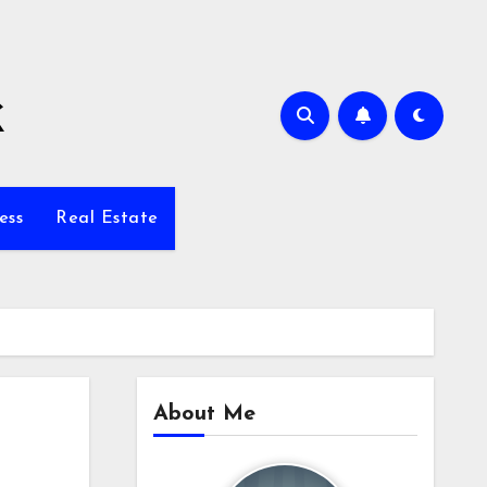
k
ess
Real Estate
About Me