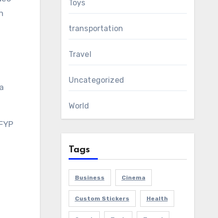
Toys
n
transportation
Travel
Uncategorized
a
World
 FYP
Tags
Business
Cinema
Custom Stickers
Health