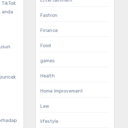
Entertainment
 TikTok
, anda
Fashion
Finance
Food
susun
games
Health
 puncak
Home Improvement
Law
terhadap
lifestyle