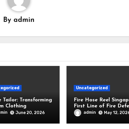
By
admin
egorized
Uncategorized
e Tailor: Transforming
Fire Hose Reel Singap
m Clothing
First Line of Fire Def
dmin
admin
June 20, 2026
May 12, 202