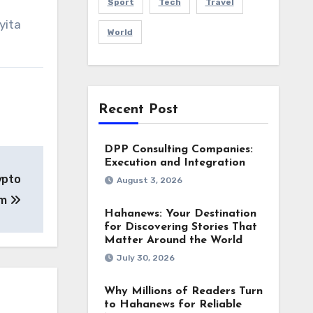
Sport
Tech
Travel
yita
World
Recent Post
DPP Consulting Companies:
Execution and Integration
ypto
August 3, 2026
rm
Hahanews: Your Destination
for Discovering Stories That
Matter Around the World
July 30, 2026
Why Millions of Readers Turn
to Hahanews for Reliable