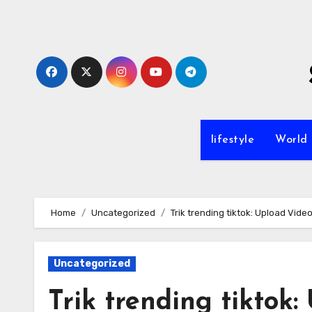
Skip
to
content
lifestyle
World
Home
Uncategorized
Trik trending tiktok: Upload Vide
Uncategorized
Trik trending tiktok: