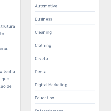
Automotive
Business
strutura
Cleaning
nto
Clothing
erce.
Crypto
ão tenha
Dental
a que
Digital Marketing
ção de
Education