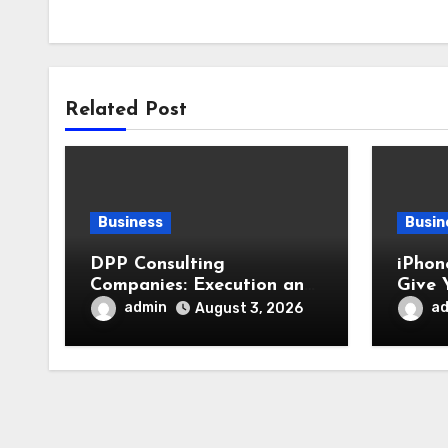
Related Post
Business
Busin
DPP Consulting
iPhon
Companies: Execution and
Give 
Integration
Fresh
admin
a
August 3, 2026
Appe