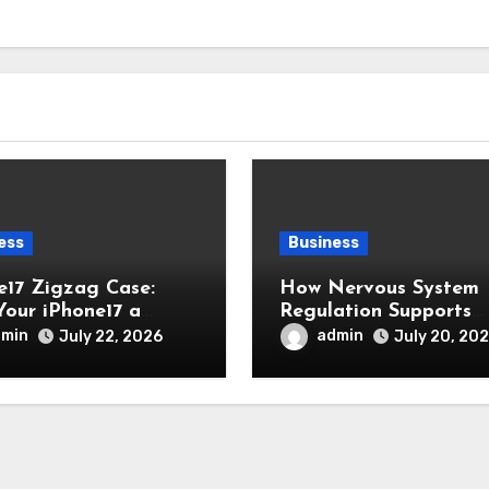
ess
Business
e17 Zigzag Case:
How Nervous System
Your iPhone17 a
Regulation Supports
, Modern, and Stylish
Emotional Balance an
dmin
admin
July 22, 2026
July 20, 20
arance
Overall Wellness