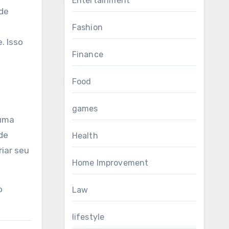
Entertainment
 de
Fashion
. Isso
Finance
Food
games
 uma
de
Health
iar seu
Home Improvement
o
Law
lifestyle