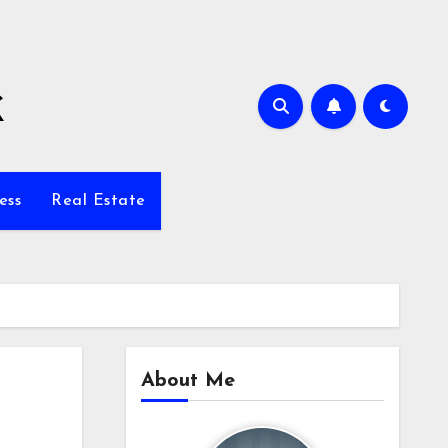
k
ess
Real Estate
About Me