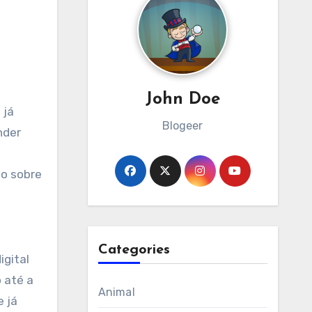
John Doe
Blogeer
nder
o sobre
Categories
igital
 até a
Animal
e já